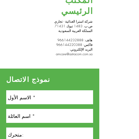
المكتب
الرئيسي
شركة استرا الغذائية - تجاري
ص.ب. 1483 تبوك 71431
المملكة العربية السعودية
هاتف:
966144232888
فاكس:
966144220388
البريد الإلكتروني:
amcare@astracom.com.sa
نموذج الاتصال