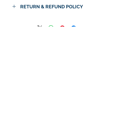
RETURN & REFUND POLICY
No Return or Refund
لا توجد مراجعات حتى الآن
شارك أفكارك. كن أول من يترك
مراجعة.
اترك مراجعة
© 2024 شركة استرا الغذاء / اسواق استرا
سياسة الخصوصية
الشروط والأحكام