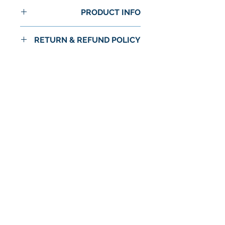
PRODUCT INFO
RETURN & REFUND POLICY
No Return or Refund
لا توجد مراجعات حتى الآن
شارك أفكارك. كن أول من يترك
مراجعة.
اترك مراجعة
© 2024 شركة استرا الغذاء / اسواق استرا
سياسة الخصوصية
الشروط والأحكام