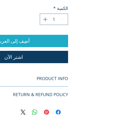
الكمية
*
أضِف إلى العرب
اشترِ الآن
PRODUCT INFO
RETURN & REFUND POLICY
No Return or Refund