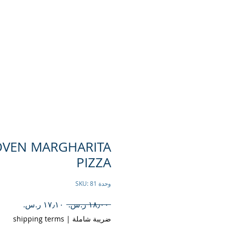
المزيد
وظائف
وصفات
OVEN MARGHARITA
PIZZA
وحدة SKU: 81
سعر
سعر
 ‏١٨٫٠٠ ر.س.‏ 
عادي
البيع
ضريبة شاملة
|
shipping terms