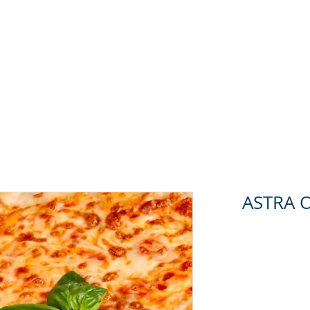
العروض
استراليشس
نجوم استرا
لوجاردان
معلوم
ASTRA 