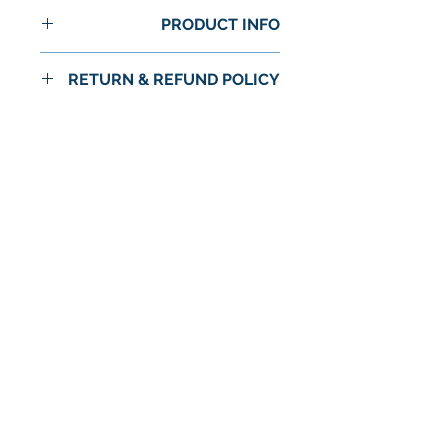
PRODUCT INFO
RETURN & REFUND POLICY
No Return or Refund
لا توجد مراجعات حتى الآن
شارك أفكارك. كن أول من يترك
مراجعة.
اترك مراجعة
© 2024 شركة استرا الغذاء / اسواق استرا
سياسة الخصوصية
الشروط والأحكام