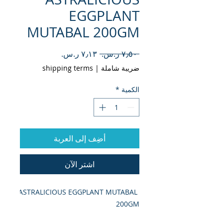
EGGPLANT
MUTABAL 200GM
سعر
سعر
 ‏٧٫٥٠ ر.س.‏ 
عادي
البيع
ضريبة شاملة
|
shipping terms
الكمية
*
أضِف إلى العربة
اشترِ الآن
ASTRALICIOUS EGGPLANT MUTABAL 
200GM