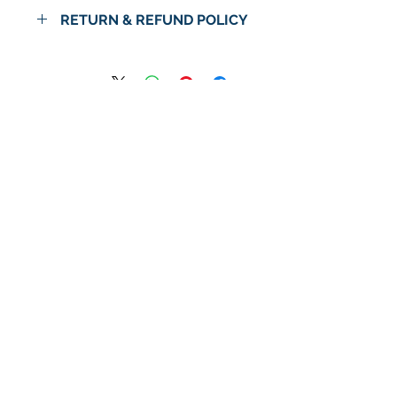
RETURN & REFUND POLICY
No Return or Refund
لا توجد مراجعات حتى الآن
شارك أفكارك. كن أول من يترك
مراجعة.
اترك مراجعة
© 2024 شركة استرا الغذاء / اسواق استرا
سياسة الخصوصية
الشروط والأحكام