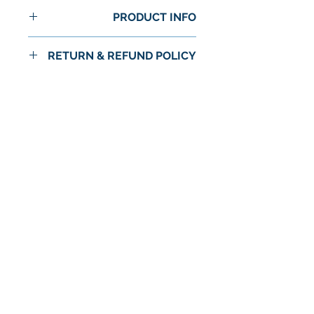
PRODUCT INFO
RETURN & REFUND POLICY
No Return or Refund
لا توجد مراجعات حتى الآن
شارك أفكارك. كن أول من يترك
مراجعة.
اترك مراجعة
© 2024 شركة استرا الغذاء / اسواق استرا
سياسة الخصوصية
الشروط والأحكام