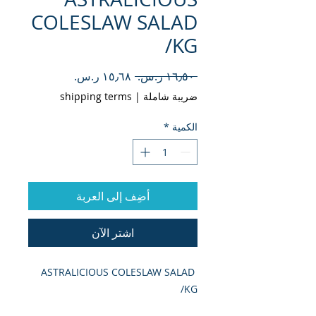
COLESLAW SALAD
/KG
سعر
سعر
 ‏١٦٫٥٠ ر.س.‏ 
عادي
البيع
ضريبة شاملة
|
shipping terms
الكمية
*
أضِف إلى العربة
اشترِ الآن
ASTRALICIOUS COLESLAW SALAD 
/KG