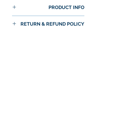
PRODUCT INFO
RETURN & REFUND POLICY
No Return or Refund
لا توجد مراجعات حتى الآن
شارك أفكارك. كن أول من يترك
مراجعة.
اترك مراجعة
© 2024 شركة استرا الغذاء / اسواق استرا
سياسة الخصوصية
الشروط والأحكام