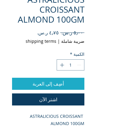
CROISSANT
ALMOND 100GM
سعر
سعر
 ‏٥٫٠٠ ر.س.‏ 
عادي
البيع
ضريبة شاملة
|
shipping terms
الكمية
*
أضِف إلى العربة
اشترِ الآن
ASTRALICIOUS CROISSANT 
ALMOND 100GM