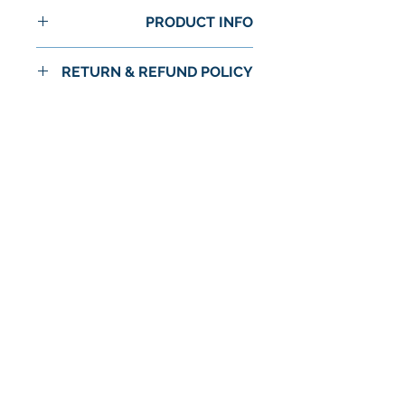
PRODUCT INFO
RETURN & REFUND POLICY
No Return or Refund
لا توجد مراجعات حتى الآن
شارك أفكارك. كن أول من يترك
مراجعة.
اترك مراجعة
© 2024 شركة استرا الغذاء / اسواق استرا
سياسة الخصوصية
الشروط والأحكام