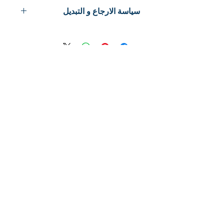
سياسة الارجاع و التبديل
No Return or Refund
لا توجد مراجعات حتى الآن
شارك أفكارك. كن أول من يترك
مراجعة.
اترك مراجعة
© 2024 شركة استرا الغذاء / اسواق استرا
سياسة الخصوصية
الشروط والأحكام