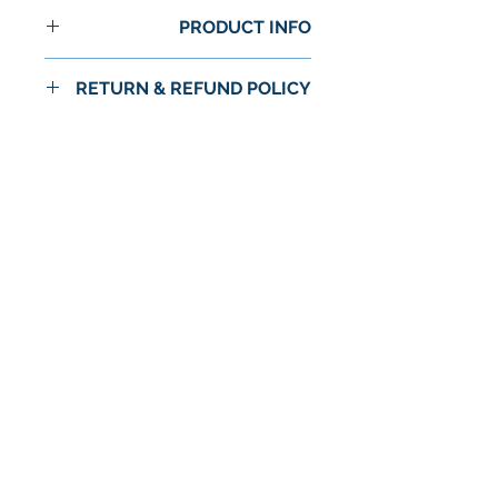
PRODUCT INFO
RETURN & REFUND POLICY
No Return or Refund
لا توجد مراجعات حتى الآن
شارك أفكارك. كن أول من يترك
مراجعة.
اترك مراجعة
© 2024 شركة استرا الغذاء / اسواق استرا
سياسة الخصوصية
الشروط والأحكام