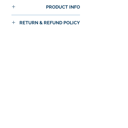
PRODUCT INFO
RETURN & REFUND POLICY
No Return or Refund
لا توجد مراجعات حتى الآن
شارك أفكارك. كن أول من يترك
مراجعة.
اترك مراجعة
© 2024 شركة استرا الغذاء / اسواق استرا
سياسة الخصوصية
الشروط والأحكام