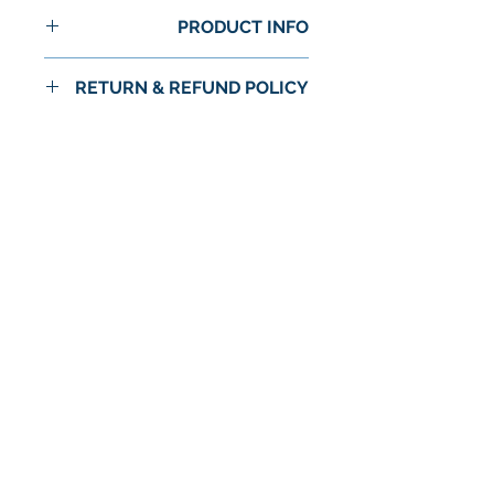
PRODUCT INFO
RETURN & REFUND POLICY
No Return or Refund
لا توجد مراجعات حتى الآن
شارك أفكارك. كن أول من يترك
مراجعة.
اترك مراجعة
© 2024 شركة استرا الغذاء / اسواق استرا
سياسة الخصوصية
الشروط والأحكام