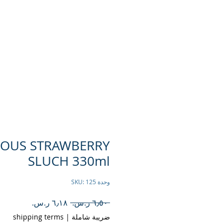
المزيد
وظائف
وصفات
IOUS STRAWBERRY
SLUCH 330ml
وحدة SKU: 125
سعر
سعر
 ‏٦٫٥٠ ر.س.‏ 
عادي
البيع
ضريبة شاملة
|
shipping terms