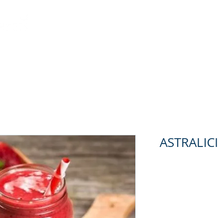
العروض
استراليشس
نجوم استرا
لوجاردان
معلوم
ASTRALIC